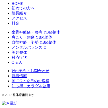
HOME
初めての方へ
院長紹介
アクセス
料金
坐骨神経痛・腰痛 YBM整体
肩こり・頭痛 YBM整体
自律神経・姿勢 YBM整体
メンタルバランス-Ø
美容整体
対応症状
Q & A
Web予約・お問合わせ
新着情報
BLOG：今日のお客様
知っ得 カラダ＆健康
© 2017 整体療術院やか