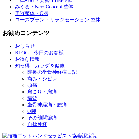
自律神経・姿勢 YBM整体
みくる・New Concept 整体
美容整体・O脚
ローズプラン・リラクゼーション 整体
お勧めコンテンツ
おしらせ
BLOG：今日のお客様
お得な情報
知っ得 カラダ＆健康
院長の坐骨神経痛日記
痛み・シビレ
頭痛
肩こり・肩痛
猫背
坐骨神経痛・腰痛
O脚
その他関節痛
自律神経