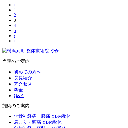
‹
1
2
3
4
5
›
»
当院のご案内
初めての方へ
院長紹介
アクセス
料金
Q&A
施術のご案内
坐骨神経痛・腰痛 YBM整体
肩こり・頭痛 YBM整体