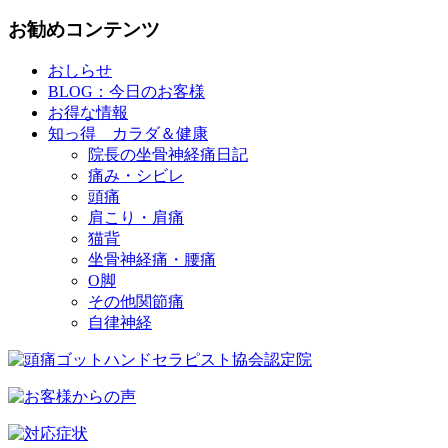
お勧めコンテンツ
おしらせ
BLOG：今日のお客様
お得な情報
知っ得 カラダ＆健康
院長の坐骨神経痛日記
痛み・シビレ
頭痛
肩こり・肩痛
猫背
坐骨神経痛・腰痛
O脚
その他関節痛
自律神経