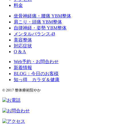
料金
坐骨神経痛・腰痛 YBM整体
肩こり・頭痛 YBM整体
自律神経・姿勢 YBM整体
メンタルバランス-Ø
美容整体
対応症状
Q & A
Web予約・お問合わせ
新着情報
BLOG：今日のお客様
知っ得 カラダ＆健康
© 2017 整体療術院やか