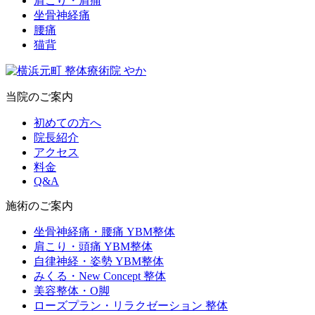
肩こり・肩痛
坐骨神経痛
腰痛
猫背
当院のご案内
初めての方へ
院長紹介
アクセス
料金
Q&A
施術のご案内
坐骨神経痛・腰痛 YBM整体
肩こり・頭痛 YBM整体
自律神経・姿勢 YBM整体
みくる・New Concept 整体
美容整体・O脚
ローズプラン・リラクゼーション 整体